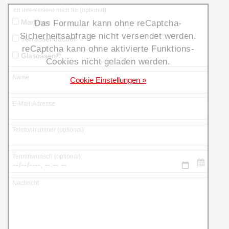
Ich interessiere mich für (optional)
Das Formular kann ohne reCaptcha-
Markisen
Sicherheitsabfrage nicht versendet werden.
Terrassendächer
reCaptcha kann ohne aktivierte Funktions-
Glasoasen®
Cookies nicht geladen werden.
Name
Cookie Einstellungen »
E-Mail-Adresse
Telefonnummer (optional)
Terminwunsch (optional)
Nachricht