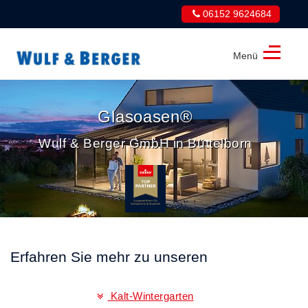
06152 9624684
Menü
Wulf
&
Berger
Glasoasen®
GmbH
Wulf & Berger GmbH in Büttelborn
Erfahren Sie mehr zu unseren
Kalt-Wintergarten