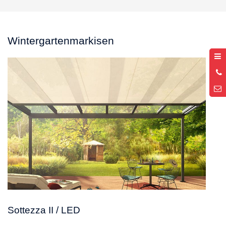
Wintergartenmarkisen
0
9
Sottezza II / LED