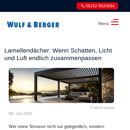
06152 9624684
Menü
Wulf
&
Berger
Lamellendächer: Wenn Schatten, Licht
GmbH
und Luft endlich zusammenpassen
Mit KI erstellt
06. Juli 2026
Wer seine Terrasse nicht nur gelegentlich, sondern